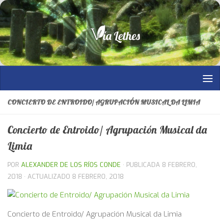
Saltar al contenido
CONCIERTO DE ENTROIDO/ AGRUPACIÓN MUSICAL DA LIMIA
Concierto de Entroido/ Agrupación Musical da
Limia
POR
ALEXANDER DE LOS RÍOS CONDE
· PUBLICADA
8 FEBRERO,
2018
· ACTUALIZADO
8 FEBRERO, 2018
Concierto de Entroido/ Agrupación Musical da Limia