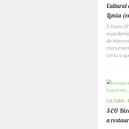
A Xunta 
Cultural
Limia (e
O Diario Of
expediente
de Interese
monumento
Limia, o qu
CULTURA
/
SEO Bird