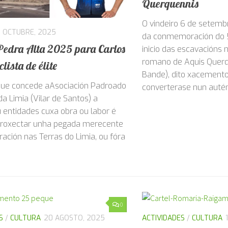
de hai 2.000 anos 
Querquennis
O vindeiro 6 de setemb
1 OCTUBRE, 2025
da conmemoración do 5
edra Alta 2025 para Carlos
inicio das escavación
romano de Aquis Querq
clista de élite
Bande), dito xacemento
que concede aAsociación Padroado
converterase nun autént
a Limia (Vilar de Santos) a
 entidades cuxa obra ou labor é
proxectar unha pegada merecente
ración nas Terras do Limia, ou fóra
0