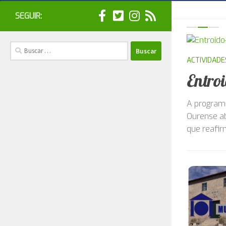
SEGUIR:
Buscar:
0
CULTURA
/
mia 2026 – Programa oficial
A soc
resta
 de Interese Turístico Internacional da provincia de
 o 22 de febreiro. Un mes de actividade frenética
O Centro d
novembro u
título “Rede