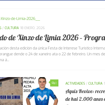
Previous
Next
PATRIMONIO
2 DICIEMBRE, 2025
iedade civil demanda ás administra
uración da Lagoa de Antela
e Interpretación da Lagoa de Antela, en Sandiás (Ourense), ac
nha xornada adicada á Lagoa de Antela, desecada a finais do
scubrir...
0
ACTIVIDADES
/
CULTURA
Aquis Revive: rec