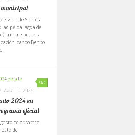
e ourivería
 municipal
 de Vilar de Santos
, ao pé da lagoa de
e), trinta e poucos
cación, cando Benito
...
0
21 AGOSTO, 2024
ento 2024 en
rograma oficial
agosto celebrarase