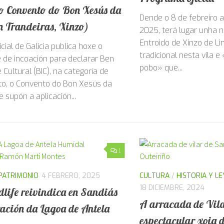
Entroido de Xinzo 
declarará Ben de Interese
Programa oficial
 o Convento do Bon Xesús da
Dende o 8 de febreiro 
n Trandeiras, Xinzo)
2025, terá lugar unha n
Entroido de Xinzo de Li
icial de Galicia publica hoxe o
tradicional nesta vila 
 de incoación para declarar Ben
pobo» que...
 Cultural (BIC), na categoría de
, o Convento do Bon Xesús da
e supón a aplicación...
1
PATRIMONIO
4 FEBRERO, 2025
CULTURA
/
HISTORIA Y L
18 DICIEMBRE, 2024
life reivindica en Sandiás
A arracada de Vila