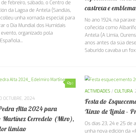
ración da Lagoa de Antela
espectacular xoia d
 de febreiro, sábado, o Centro de
castrexa e emblema
ción da Lagoa de Antela (Sandiás,
colleu unha xornada especial para
No ano 1924, na paraxe
r o Día Mundial dos Humidais
coñecida como Albariño
 evento, organizado pola
Antela (A Limia, Ourens
Española...
anos antes da súa dese
Saburido cavaba un foxo
0
ACTIVIDADES
/
CULTURA
0 OCTUBRE, 2024
Festa do Esquecem
Pedra Alta 2024 para
Xinzo de Limia – P
 Martínez Cerredelo (Miro),
Os días 23, 24 e 25 de 