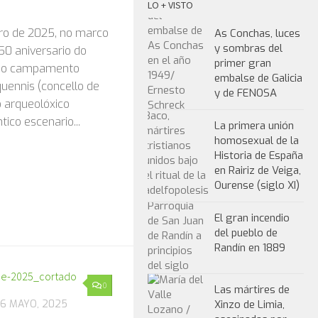
en Aquis
LO + VISTO
As Conchas, luces
y sombras del
ro de 2025, no marco
primer gran
0 aniversario do
embalse de Galicia
y de FENOSA
s no campamento
uennis (concello de
La primera unión
 arqueolóxico
homosexual de la
ico escenario...
Historia de España
en Rairiz de Veiga,
Ourense (siglo XI)
El gran incendio
del pueblo de
Randín en 1889
Las mártires de
Xinzo de Limia,
0