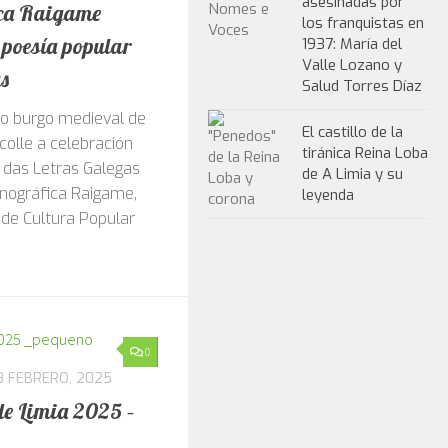
asesinadas por
16 MAYO, 2025
los franquistas en
1937: María del
ica Raigame
Valle Lozano y
poesía popular
Salud Torres Díaz
as
El castillo de la
tiránica Reina Loba
 o burgo medieval de
de A Limia y su
colle a celebración
leyenda
 das Letras Galegas
tnográfica Raigame,
 de Cultura Popular
0
8 FEBRERO, 2025