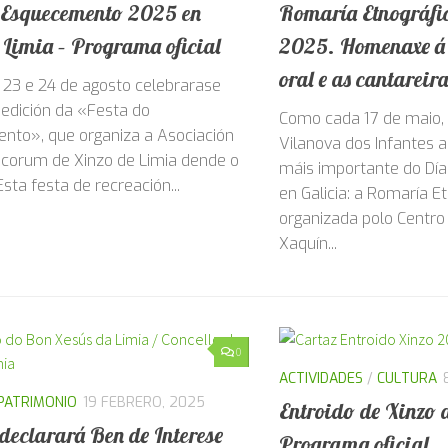
S
/
CULTURA
20 AGOSTO, 2025
ACTIVIDADES
/
CULTURA
 Esquecemento 2025 en
Romaría Etnográf
 Limia – Programa oficial
2025. Homenaxe á 
oral e as cantareir
, 23 e 24 de agosto celebrarase
edición da «Festa do
Como cada 17 de maio,
to», que organiza a Asociación
Vilanova dos Infantes a
micorum de Xinzo de Limia dende o
máis importante do Día
sta festa de recreación...
en Galicia: a Romaría E
organizada polo Centro
Xaquín...
0
ACTIVIDADES
/
CULTURA
PATRIMONIO
19 FEBRERO, 2025