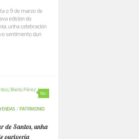
de Limia 2025 –
ata o 9 de marzo de
ova edición do
mia, unha celebración
e «o sentimento dun
0
EYENDAS
/
PATRIMONIO
r de Santos, unha