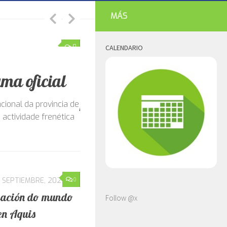
MÁS
0
CALENDARIO
HISTORIA Y LEYENDAS
11 JUNIO, 2026
cións a
Vila de Rei, el pueblo 
alemanes de Felipe el 
olleu o pasado 27 de
Resulta paradójico que en el año 1506 un
s anos 50, baixo o
Tramiras) fuera, precisamente, el que le
de...
Follow @x
0
1 SEPTIEMBRE, 2025
reación do mundo