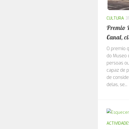
CULTURA
3
Premio P
Canal, ci
O premio 
do Museo d
persoas ou
capaz de 
de conside
delas, se...