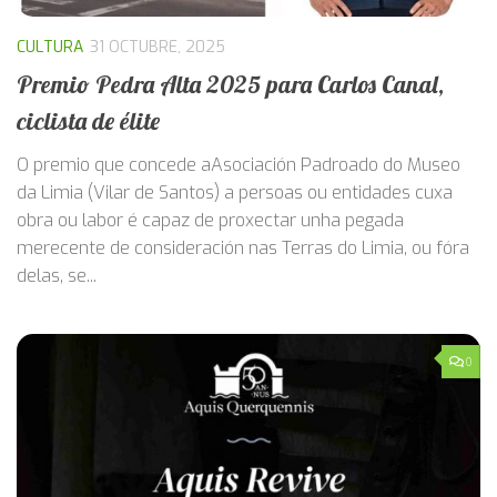
CULTURA
31 OCTUBRE, 2025
Premio Pedra Alta 2025 para Carlos Canal,
ciclista de élite
O premio que concede aAsociación Padroado do Museo
da Limia (Vilar de Santos) a persoas ou entidades cuxa
obra ou labor é capaz de proxectar unha pegada
merecente de consideración nas Terras do Limia, ou fóra
delas, se...
0