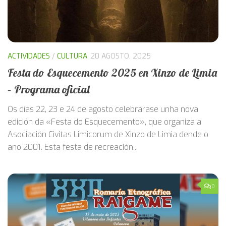
ACTIVIDADES
/
CULTURA
20 AGOSTO, 2025
Festa do Esquecemento 2025 en Xinzo de Limia
– Programa oficial
Os días 22, 23 e 24 de agosto celebrarase unha nova
edición da «Festa do Esquecemento», que organiza a
Asociación Civitas Limicorum de Xinzo de Limia dende o
ano 2001. Esta festa de recreación...
0