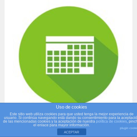
Uso de cookies
Este sitio web utiliza cookies para que usted tenga la mejor experiencia de
usuario. Si continúa navegando está dando su consentimiento para la aceptaci
de las mencionadas cookies y la aceptación de nuestra
política de cookies
, pinc
el enlace para mayor información.
plugin cook
ACEPTAR