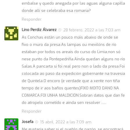
embalse y quedo anegada por las aguas alguna capilla
donde allí se celebraba esa romaria?
Responder
Lino Perdiz Álvarez
28 febrero, 2022 a las 7:03 am
As Conchas están un pouco máis abaixo de onde se
fixo o muro da presa.As lampas ou mexilóns de río
estaban por todos os areais do curso do Limia,non só
nese punto da Pontepedriña.Ainda quedan alguns no río
Salas.A pancarta si foi real pero non o lado da presa.Foi
colocada ao paso da expedición gobernante na travesía
de Quintela.O encoro (e verdade que a xente non tiña
tempo de ir aos baños quentes)FIXO MOITO DANO NA
COMARCA.FOI UNHA MALDICIÓN.Sobran datos que dan fe
do atropelo cometído e aínda sen resolver …..
Responder
Josefa
15 abril, 2022 a las 7:09 am
Me gustaría saber si el pueblo de pazón, se encontrará