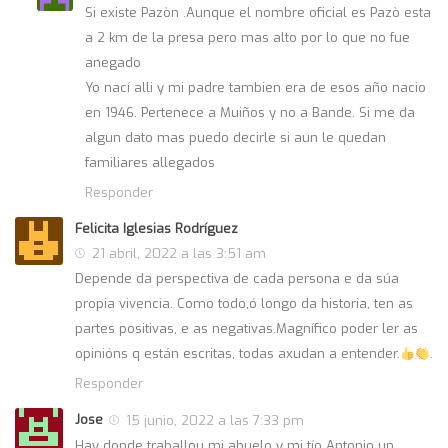
Si existe Pazòn .Aunque el nombre oficial es Pazò esta
a 2 km de la presa pero mas alto por lo que no fue
anegado
Yo nací alli y mi padre tambien era de esos año nacio
en 1946. Pertenece a Muiños y no a Bande. Si me da
algun dato mas puedo decirle si aun le quedan
familiares allegados
Responder
Felicita Iglesias Rodríguez
21 abril, 2022 a las 3:51 am
Depende da perspectiva de cada persona e da súa
propia vivencia. Como todo,ó longo da historia, ten as
partes positivas, e as negativas.Magnífico poder ler as
opinións q están escritas, todas axudan a entender.
.
Responder
Jose
15 junio, 2022 a las 7:33 pm
Hay donde traballou mi abuelo y mi tío Antonio un