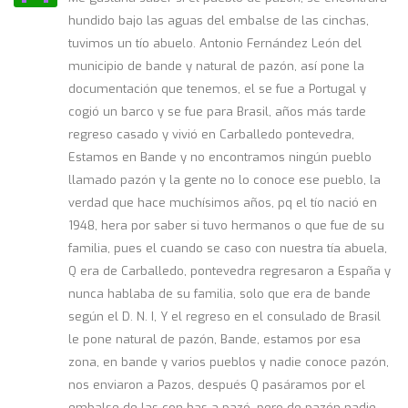
hundido bajo las aguas del embalse de las cinchas,
tuvimos un tío abuelo. Antonio Fernández León del
municipio de bande y natural de pazón, así pone la
documentación que tenemos, el se fue a Portugal y
cogió un barco y se fue para Brasil, años más tarde
regreso casado y vivió en Carballedo pontevedra,
Estamos en Bande y no encontramos ningún pueblo
llamado pazón y la gente no lo conoce ese pueblo, la
verdad que hace muchísimos años, pq el tío nació en
1948, hera por saber si tuvo hermanos o que fue de su
familia, pues el cuando se caso con nuestra tía abuela,
Q era de Carballedo, pontevedra regresaron a España y
nunca hablaba de su familia, solo que era de bande
según el D. N. I, Y el regreso en el consulado de Brasil
le pone natural de pazón, Bande, estamos por esa
zona, en bande y varios pueblos y nadie conoce pazón,
nos enviaron a Pazos, después Q pasáramos por el
embalse de las con has a pazó, pero de pazón nadie