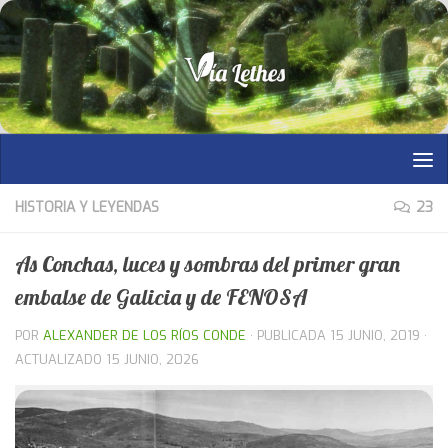
Saltar al contenido
HISTORIA Y LEYENDAS
23
As Conchas, luces y sombras del primer gran
embalse de Galicia y de FENOSA
POR
ALEXANDER DE LOS RÍOS CONDE
· PUBLICADA
15 JUNIO, 2019
·
ACTUALIZADO
15 JUNIO, 2026