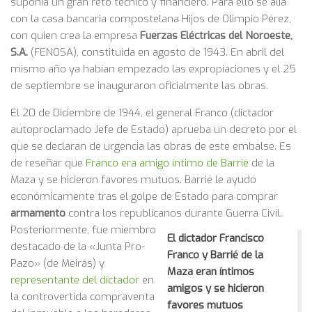
suponía un gran reto técnico y financiero. Para ello se alía
con la casa bancaria compostelana Hijos de Olimpio Pérez,
con quien crea la empresa
Fuerzas Eléctricas del Noroeste,
S.A.
(FENOSA), constituida en agosto de 1943. En abril del
mismo año ya habían empezado las expropiaciones y el 25
de septiembre se inauguraron oficialmente las obras.
El 20 de Diciembre de 1944, el general Franco (dictador
autoproclamado Jefe de Estado) aprueba un decreto por el
que se declaran de urgencia las obras de este embalse. Es
de reseñar que
Franco era amigo íntimo de Barrié
de la
Maza y se hicieron favores mutuos. Barrié le ayudó
económicamente tras el golpe de Estado para comprar
armamento
contra los republicanos durante Guerra Civil.
Posteriormente, fue miembro
El dictador Francisco
destacado de la «Junta Pro-
Franco y Barrié de la
Pazo» (de Meirás) y
Maza eran íntimos
representante del dictador
en
amigos y se hicieron
la controvertida compraventa
favores mutuos