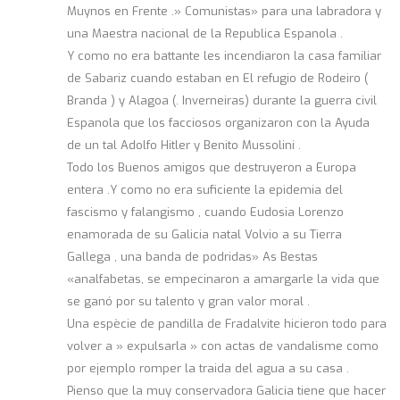
Muynos en Frente .» Comunistas» para una labradora y
una Maestra nacional de la Republica Espanola .
Y como no era battante les incendiaron la casa familiar
de Sabariz cuando estaban en El refugio de Rodeiro (
Branda ) y Alagoa (. Inverneiras) durante la guerra civil
Espanola que los facciosos organizaron con la Ayuda
de un tal Adolfo Hitler y Benito Mussolini .
Todo los Buenos amigos que destruyeron a Europa
entera .Y como no era suficiente la epidemia del
fascismo y falangismo , cuando Eudosia Lorenzo
enamorada de su Galicia natal Volvio a su Tierra
Gallega , una banda de podridas» As Bestas
«analfabetas, se empecinaron a amargarle la vida que
se ganó por su talento y gran valor moral .
Una espècie de pandilla de Fradalvite hicieron todo para
volver a » expulsarla » con actas de vandalisme como
por ejemplo romper la traida del agua a su casa .
Pienso que la muy conservadora Galicia tiene que hacer