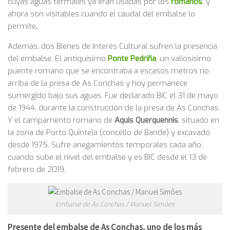
cuyas aguas termales ya eran usadas por los
romanos
, y
ahora son visitables cuando el caudal del embalse lo
permite
.
Además, dos Bienes de Interés Cultural sufren la presencia
del embalse. El antiquísimo
Ponte Pedriña
, un valiosísimo
puente romano que se encontraba a escasos metros río
arriba de la presa de As Conchas y hoy permanece
sumergido bajo sus aguas. Fue declarado BIC el 31 de mayo
de 1944, durante la construcción de la presa de As Conchas.
Y el campamento romano de
Aquis Querquennis
, situado en
la zona de Porto Quintela (concello de Bande) y excavado
desde 1975. Sufre anegamientos temporales cada año,
cuando sube el nivel del embalse y es BIC desde el 13 de
febrero de 2019.
Embalse de As Conchas / Manuel Simôes
Presente del embalse de As Conchas, uno de los más