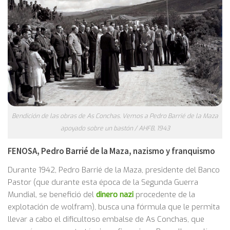
Bendición de las obras de As Conchas. Vemos a Pedro Barrié de la Maza
apoyado sobre un bastón / AHFB, 1943
FENOSA, Pedro Barrié de la Maza, nazismo y franquismo
Durante 1942, Pedro Barrié de la Maza, presidente del Banco
Pastor (que durante esta época de la Segunda Guerra
Mundial, se benefició del
dinero nazi
procedente de la
explotación de wolfram), busca una fórmula que le permita
llevar a cabo el dificultoso embalse de As Conchas, que