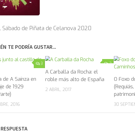
l Sábado de Piñata de Celanova 2020
ÉN TE PODRÍA GUSTAR...
3
2
A Carballa da Rocha: el
a de A Saínza en
O Foxo d
roble más alto de España
je de 1929
(Requiás,
2 ABRIL, 2017
arte)
patrimon
BRE, 2016
30 SEPTIE
 RESPUESTA