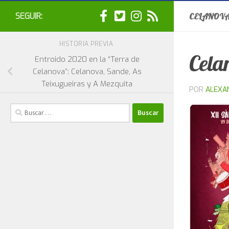
SEGUIR:
CELANOVA
HISTORIA PREVIA
Cela
Entroido 2020 en la “Terra de
Celanova”: Celanova, Sande, As
Teixugueiras y A Mezquita
POR
ALEXA
Buscar: