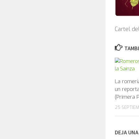
Cartel de
TAMBI
La romerí
un reporta
(Primera P
25 SEPTIEM
DEJA UNA