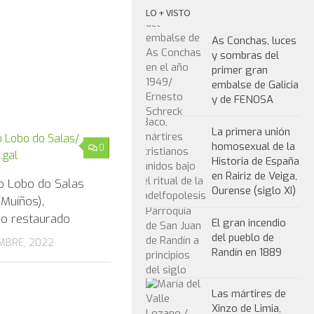
LO + VISTO
As Conchas, luces
y sombras del
primer gran
embalse de Galicia
y de FENOSA
La primera unión
homosexual de la
0
Historia de España
en Rairiz de Veiga,
o Lobo do Salas
Ourense (siglo XI)
 Muíños),
io restaurado
El gran incendio
del pueblo de
MBRE, 2022
Randín en 1889
Las mártires de
Xinzo de Limia,