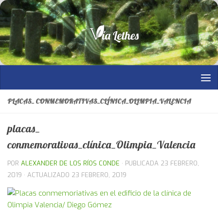
Saltar al contenido
PLACAS_ CONMEMORATIVAS_CLÍNICA_OLIMPIA_VALENCIA
placas_
conmemorativas_clínica_Olimpia_Valencia
POR
ALEXANDER DE LOS RÍOS CONDE
· PUBLICADA
23 FEBRERO,
2019
· ACTUALIZADO
23 FEBRERO, 2019