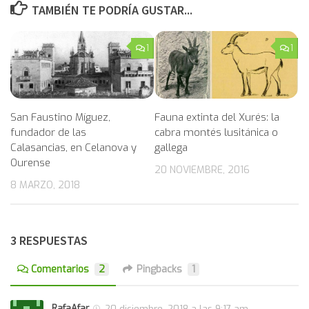
TAMBIÉN TE PODRÍA GUSTAR...
1
1
Fauna extinta del Xurés: la
San Faustino Míguez,
cabra montés lusitánica o
fundador de las
gallega
Calasancias, en Celanova y
Ourense
20 NOVIEMBRE, 2016
8 MARZO, 2018
3 RESPUESTAS
Comentarios
2
Pingbacks
1
RafaAfar
20 diciembre, 2018 a las 9:17 am