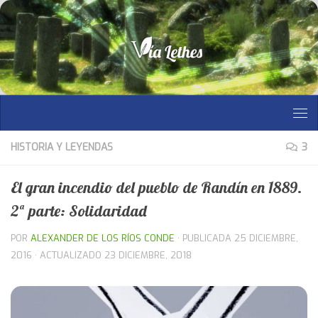
Saltar al contenido
HISTORIA Y LEYENDAS
3
El gran incendio del pueblo de Randín en 1889.
2ª parte: Solidaridad
POR
ALEXANDER DE LOS RÍOS CONDE
· PUBLICADA
25 DICIEMBRE,
2016
· ACTUALIZADO
23 DICIEMBRE, 2018