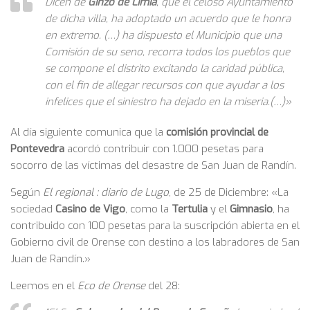
Dicen de
Ginzo de Limia
, que el celoso Ayuntamiento
de dicha villa, ha adoptado un acuerdo que le honra
en extremo. (…) ha dispuesto el Municipio que una
Comisión de su seno, recorra todos los pueblos que
se compone el distrito excitando la caridad pública,
con el fin de allegar recursos con que ayudar a los
infelices que el siniestro ha dejado en la miseria.(…)»
Al día siguiente comunica que la
comisión provincial de
Pontevedra
acordó contribuir con 1.000 pesetas para
socorro de las víctimas del desastre de San Juan de Randín.
Según
El regional : diario de Lugo
, de 25 de Diciembre: «La
sociedad
Casino de Vigo
, como la
Tertulia
y el
Gimnasio
, ha
contribuido con 100 pesetas para la suscripción abierta en el
Gobierno civil de Orense con destino a los labradores de San
Juan de Randín.»
Leemos en el
Eco de Orense
del 28: