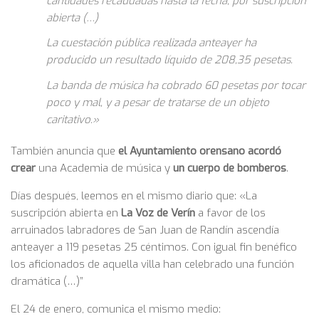
cantidades recaudadas hasta la fecha, por suscripción
abierta (…)
La cuestación pública realizada anteayer ha
producido un resultado líquido de 208,35 pesetas.
La banda de música ha cobrado 60 pesetas por tocar
poco y mal, y a pesar de tratarse de un objeto
caritativo.»
También anuncia que
el Ayuntamiento orensano acordó
crear
una Academia de música y
un cuerpo de bomberos
.
Días después, leemos en el mismo diario que: «La
suscripción abierta en
La Voz de Verín
a favor de los
arruinados labradores de San Juan de Randín ascendía
anteayer a 119 pesetas 25 céntimos. Con igual fin benéfico
los aficionados de aquella villa han celebrado una función
dramática (…)”
El 24 de enero, comunica el mismo medio: