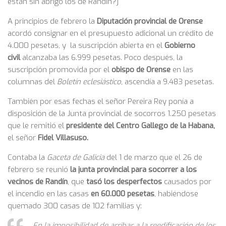
están sin abrigo los de Randín?]
A principios de febrero la
Diputación provincial de Orense
acordó consignar en el presupuesto adicional un crédito de
4.000 pesetas, y la suscripción abierta en el
Gobierno
civil
alcanzaba las 6.999 pesetas. Poco después, la
suscripción promovida por el
obispo de Orense
en las
columnas del
Boletín eclesiástico
, ascendía a 9.483 pesetas.
También por esas fechas el señor Pereira Rey ponía a
disposición de la Junta provincial de socorros 1.250 pesetas
que le remitió el
presidente del Centro Gallego de la Habana,
el señor
Fidel Villasuso.
Contaba la
Gaceta de Galicia
del 1 de marzo que el 26 de
febrero se reunió
la junta provincial para socorrer a los
vecinos de Randín
, que
tasó los desperfectos
causados por
el incendio en las casas
en 60.000 pesetas
, habiéndose
quemado 300 casas de 102 familias y:
En la imposibilidad de arribar a la reedificación de los