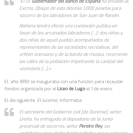
“El Sr.
Gobernador del Banco de España
ha enviado al
Excmo. Obispo de esta diócesis 1.000 pesetas para
socorro de los labradores de San Juan de Randín.
Mañana tendrá efecto una cuestación pública en
favor de los arruinados labradores (…): dos niños y
dos niñas de aquel pueblo acompañados de
representantes de las sociedades recreativas, del
orfeón orensano y de la banda de música, recorrerán
las calles de la población impetrando la caridad del
vecindario (…).»
El año 1890 se inauguraba con una función para recaudar
fondos organizada por el
Liceo
de Lugo
el 1 de enero.
El día siguiente,
El lucense
, informaba:
El secretario del Gobierno civil [de Ourense], señor
Ureña, ha entregado al depositario de la Junta
provincial de socorros, señor
Pereiro Rey
, las