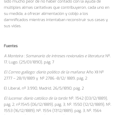
sido mucho peor de no haber contado con la ayuda de
múltiples almas caritativas que contribuyeron, cada uno en
su medida, a ofrecer alimentación y cobijo a los
damnificados mientras intentaban reconstruir sus casas y
sus vidas.
Fuentes
A Monteira : Somanario de intreses rexionales e literatura:
Nº.
17, Lugo, (25/01/1890), pág. 7
El Correo gallego: diario político de la mañana:
Año XII Nº
2777 – 28/11/1889 y Nº 2786 -8/12/ 1889, pág. 2
El Liberal, nº 3.990, Madrid, 26/5/1890, pág. 2
El lucense: diario católico de la tarde:
Nº. 1542 (03/12/1889),
pág. 2, nº.1545 (06/12/1889), pág. 3, Nº. 1550 (12/12/1889), Nº.
1553 (16/12/1889), Nº. 1554 (17/12/1889), pág. 3, Nº. 1564