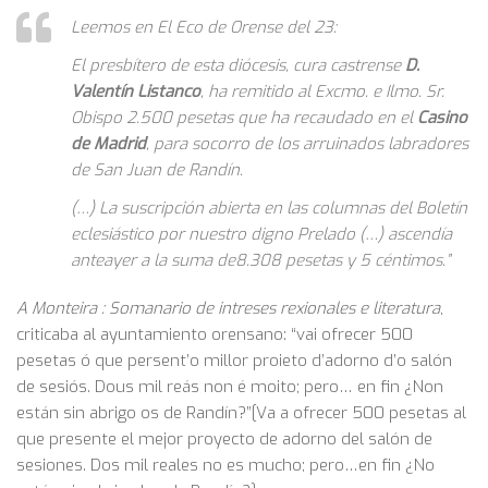
Leemos en El Eco de Orense del 23:
El presbítero de esta diócesis, cura castrense
D.
Valentín Listanco
, ha remitido al Excmo. e Ilmo. Sr.
Obispo 2.500 pesetas que ha recaudado en el
Casino
de Madrid
, para socorro de los arruinados labradores
de San Juan de Randín.
(…) La suscripción abierta en las columnas del Boletín
eclesiástico por nuestro digno Prelado (…) ascendía
anteayer a la suma de8.308 pesetas y 5 céntimos.”
A Monteira : Somanario de intreses rexionales e literatura
,
criticaba al ayuntamiento orensano: “vai ofrecer 500
pesetas ó que persent’o millor proieto d’adorno d’o salón
de sesiós. Dous mil reás non é moito; pero… en fin ¿Non
están sin abrigo os de Randín?”[Va a ofrecer 500 pesetas al
que presente el mejor proyecto de adorno del salón de
sesiones. Dos mil reales no es mucho; pero…en fin ¿No