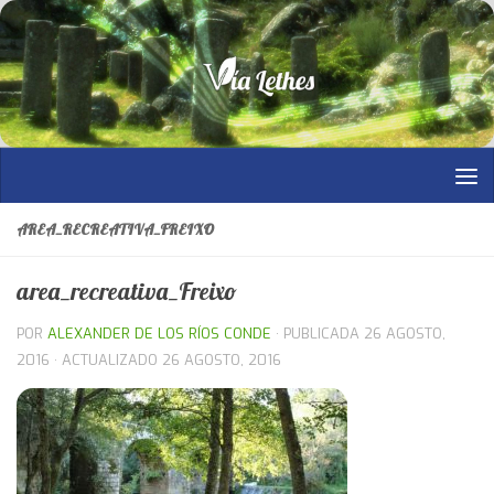
Saltar al contenido
AREA_RECREATIVA_FREIXO
area_recreativa_Freixo
POR
ALEXANDER DE LOS RÍOS CONDE
· PUBLICADA
26 AGOSTO,
2016
· ACTUALIZADO
26 AGOSTO, 2016