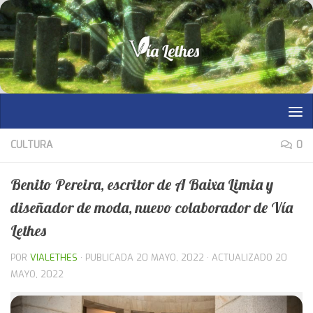
Saltar al contenido
CULTURA
0
Benito Pereira, escritor de A Baixa Limia y
diseñador de moda, nuevo colaborador de Vía
Lethes
POR
VIALETHES
· PUBLICADA
20 MAYO, 2022
· ACTUALIZADO
20
MAYO, 2022