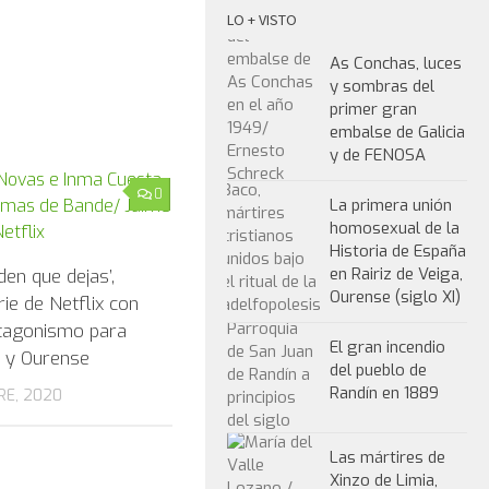
LO + VISTO
As Conchas, luces
y sombras del
primer gran
embalse de Galicia
y de FENOSA
0
La primera unión
homosexual de la
Historia de España
en Rairiz de Veiga,
den que dejas’,
Ourense (siglo XI)
ie de Netflix con
tagonismo para
El gran incendio
 y Ourense
del pueblo de
Randín en 1889
RE, 2020
Las mártires de
Xinzo de Limia,