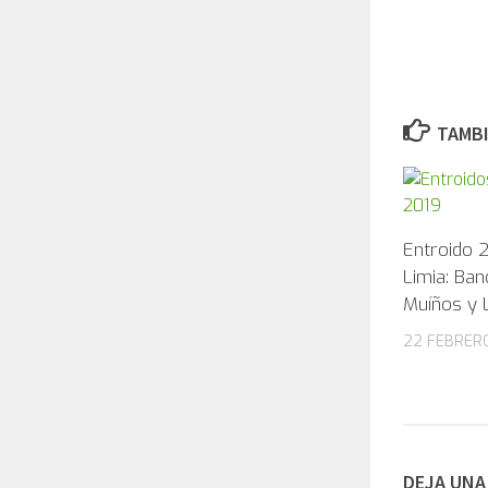
TAMBI
Entroido 2
Limia: Ban
Muíños y 
22 FEBRERO
DEJA UNA