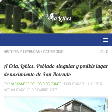
Saltar al contenido
HISTORIA Y LEYENDAS
/
PATRIMONIO
0
A Cela, Lobios. Poblado singular y posible lugar
de nacimiento de San Rosendo
POR
ALEXANDER DE LOS RÍOS CONDE
· PUBLICADA
7 JULIO, 2017
·
ACTUALIZADO
26 DICIEMBRE, 2017