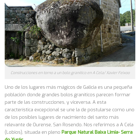
Construcciones en torno a un bolo granítico en A Cela/ Xavier Feixoo
Uno de los lugares más mágicos de Galicia es una pequeña
población donde grandes bolos graníticos parecen formar
parte de las construcciones, y viceversa. A esta
característica excepcional se une la de postularse como uno
de los posibles lugares de nacimiento del santo más
relevante de Ourense, San Rosendo. Nos referimos a A Cela
(Lobios), situada en pleno
Parque Natural Baixa Limia- Serra
do Xurés.