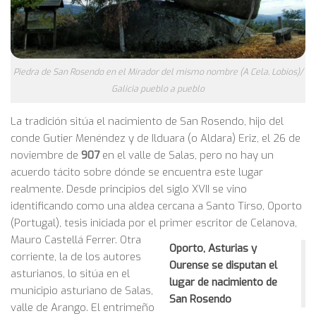
Piedra de San Rosendo en el Mirador del mismo nombre (A Cela, Lobios)/
Galicia pueblo a pueblo
La tradición sitúa el nacimiento de San Rosendo, hijo del
conde Gutier Menéndez y de Ilduara (o Aldara) Eriz, el 26 de
noviembre de
907
en el valle de Salas, pero no hay un
acuerdo tácito sobre dónde se encuentra este lugar
realmente. Desde principios del siglo XVII se vino
identificando como una aldea cercana a Santo Tirso, Oporto
(Portugal), tesis iniciada por el primer escritor de Celanova,
Mauro Castellá Ferrer.
Otra
Oporto, Asturias y
corriente, la de los autores
Ourense se disputan el
asturianos, lo sitúa en el
lugar de nacimiento de
municipio asturiano de Salas,
San Rosendo
valle de Arango. El entrimeño