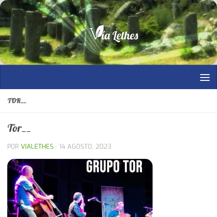
Saltar al contenido
TOR__
Tor__
POR
VIALETHES
·
14 AGOSTO, 2023