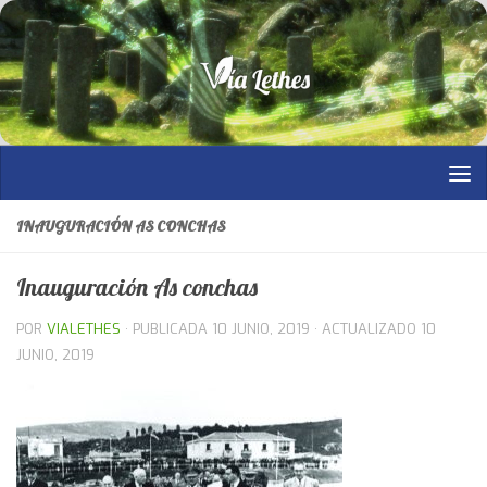
Saltar al contenido
INAUGURACIÓN AS CONCHAS
Inauguración As conchas
POR
VIALETHES
· PUBLICADA
10 JUNIO, 2019
· ACTUALIZADO
10
JUNIO, 2019