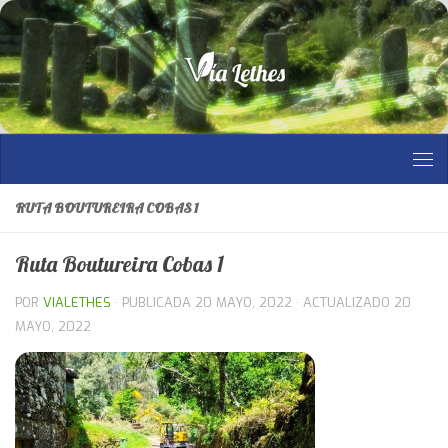
Saltar al contenido
RUTA BOUTUREIRA COBAS 1
Ruta Boutureira Cobas 1
POR
VIALETHES
· PUBLICADA
20 MAYO, 2022
· ACTUALIZADO
20
MAYO, 2022