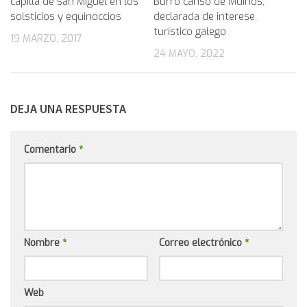
capilla de san Miguel en los
Burro canso de Muíños,
solsticios y equinoccios
declarada de interese
turístico galego
19 MARZO, 2017
24 MAYO, 2022
DEJA UNA RESPUESTA
Comentario
*
Nombre
*
Correo electrónico
*
Web