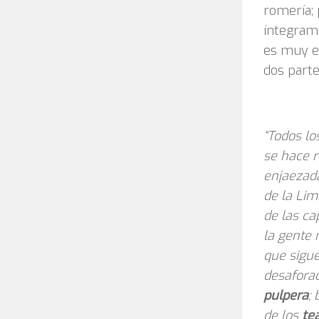
romería; 
íntegram
es muy e
dos parte
“Todos lo
se hace r
enjaezada
de la Lim
de las ca
la gente 
que sigue
desafora
pulpera
;
de los
te