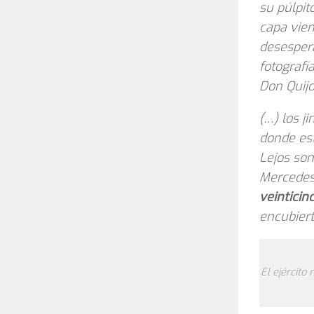
su púlpito
capa vien
desesper
fotografí
Don Quijo
(…) los j
donde est
Lejos son
Mercedes.
veinticin
encubiert
El ejército