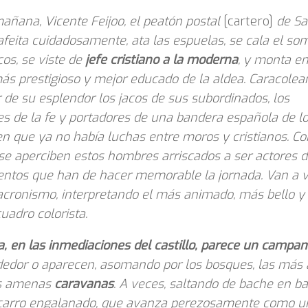
ñana, Vicente Feijoo, el peatón postal
[cartero]
de Sa
afeita cuidadosamente, ata las espuelas, se cala el so
cos, se viste de
jefe cristiano a la moderna
, y monta en
ás prestigioso y mejor educado de la aldea. Caracolea
 de su esplendor los jacos de sus subordinados, los
s de la fe y portadores de una bandera española de l
n que ya no había luchas entre moros y cristianos. Co
se aperciben estos hombres arriscados a ser actores d
ntos que han de hacer memorable la jornada. Van a v
acronismo, interpretando el más animado, más bello 
uadro colorista.
a, en las inmediaciones del castillo, parece un camp
dedor o aparecen, asomando por los bosques, las más 
ás amenas
caravanas
. A veces, saltando de bache en ba
 carro engalanado, que avanza perezosamente como u