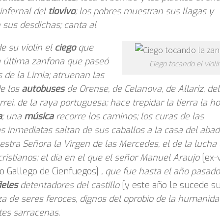
 infernal del
tiovivo
; los pobres muestran sus llagas y
sus desdichas; canta al
 su violín el
ciego
que
a última zanfona que paseó
Ciego tocando el violí
s de la Limia;
atruenan las
de los
autobuses
de Orense, de Celanova, de Allariz, del
rei, de la raya portuguesa; hace trepidar la tierra la ho
a
; una
música
recorre los caminos; los curas de las
s inmediatas saltan de sus caballos a la casa del abad.
estra Señora la Virgen de las Mercedes, el de la lucha
ristianos; el día en el que el señor Manuel Araujo
[ex-
o Gallego de Cienfuegos]
, que fue hasta el año pasado
ieles
detentadores del castillo
[y este año le sucede su 
za de seres feroces, dignos del oprobio de la humanida
tes sarracenas.