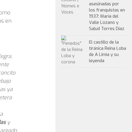
asesinadas por
los franquistas en
Como
1937: María del
os en
Valle Lozano y
Salud Torres Díaz
El castillo de la
tiránica Reina Loba
de A Limia y su
legra,
leyenda
ente
concito
ebajo
las ya
retera
la
das
y
ncargado