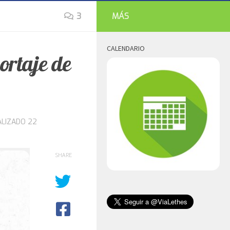
3
MÁS
CALENDARIO
ortaje de
ALIZADO
22
SHARE