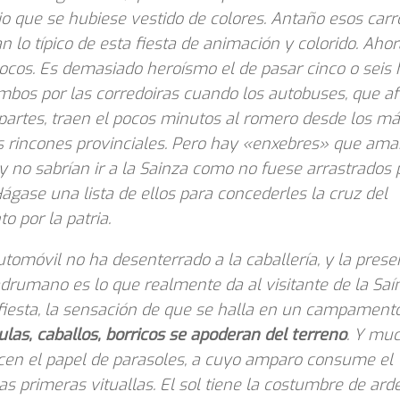
o que se hubiese vestido de colores. Antaño esos carr
an lo típico de esta fiesta de animación y colorido. Aho
cos. Es demasiado heroísmo el de pasar cinco o seis 
bos por las corredoiras cuando los autobuses, que a
partes, traen el pocos minutos al romero desde los m
s rincones provinciales. Pero hay «enxebres» que ama
 y no sabrían ir a la Sainza como no fuese arrastrados 
ágase una lista de ellos para concederles la cruz del
o por la patria.
utomóvil no ha desenterrado a la caballería, y la prese
drumano es lo que realmente da al visitante de la Saí
 fiesta, la sensación de que se halla en un campament
las, caballos, borricos se apoderan del terreno
. Y mu
cen el papel de parasoles, a cuyo amparo consume el
as primeras vituallas. El sol tiene la costumbre de ard