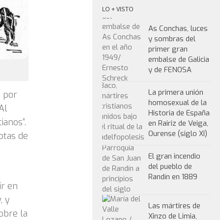
LO + VISTO
As Conchas, luces
y sombras del
primer gran
embalse de Galicia
y de FENOSA
La primera unión
a por
homosexual de la
Al
Historia de España
ianos”.
en Rairiz de Veiga,
Ourense (siglo XI)
otas de
El gran incendio
del pueblo de
Randín en 1889
ir en
, y
Las mártires de
obre la
Xinzo de Limia,