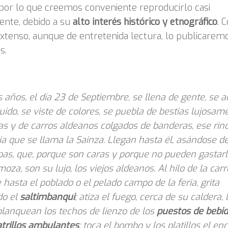
por lo que creemos conveniente reproducirlo casi
ente, debido a su
alto interés histórico y etnográfico
. 
xtenso, aunque de entretenida lectura, lo publicarem
s.
s años, el día 23 de Septiembre, se llena de gente, se a
uido, se viste de colores, se puebla de bestias lujosam
s y de carros aldeanos colgados de banderas, ese rin
ia que se llama la Sainza. Llegan hasta él, asándose d
pas, que, porque son caras y porque no pueden gastar
moza, son su lujo, los viejos aldeanos. Al hilo de la car
 hasta el poblado o el pelado campo de la feria, grita
do el
saltimbanqui
; atiza el fuego, cerca de su caldera, 
 blanquean los techos de lienzo de los
puestos de bebi
atrillos ambulantes
; toca el bombo y los platillos el e