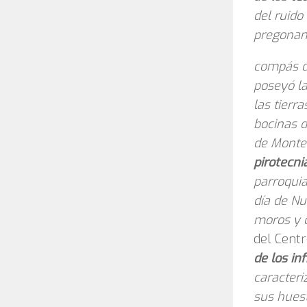
del ruido
pregonan 
compás de
poseyó l
las tierra
bocinas 
de Monter
pirotecni
parroquia
día de Nu
moros y c
del Centr
de los inf
caracteri
sus hues