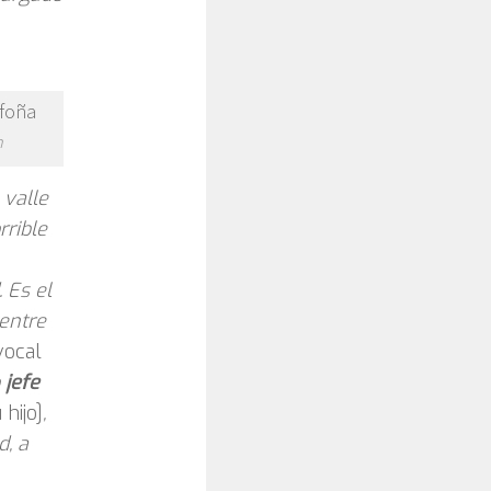
n
 valle
rrible
 Es el
 entre
vocal
jefe
hijo]
,
d, a