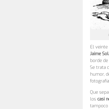
El veinte
Jaime Sol
borde de 
Se trata 
humor, de
fotografí
Que sepam
los
casi 
tampoco h