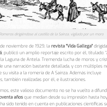
Romeros dirigiéndose al castillo de la Saínza, vigilado por un moro
 de noviembre de 1929, la
revista “Vida Gallega”
dirigid
á
, publicó un amplio reportaje escrito por él, titulado: “
la Laguna de Antela. Tremenda lucha de moros y crist
de una narración bastante detallada, y con múltiples n
 su visita a la romería de A Saínza. Además incluye
as, también realizadas por él, e ilustraciones.
os, este valioso documento no se ha vuelto a difund
noventa años
que median desde su impresión hasta hoy
a sido tenido en cuenta en publicaciones científicas s