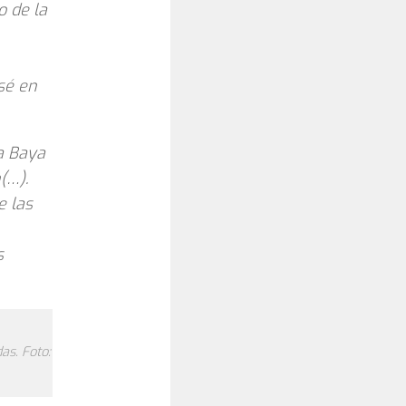
o de la
sé en
ta Baya
(…).
e las
s
as. Foto: