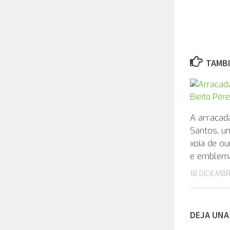
TAMBI
A arracada
Santos, u
xoia de ou
e emblema
18 DICIEMB
DEJA UNA