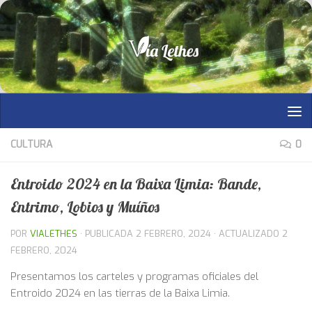
Saltar al contenido
CULTURA
0
Entroido 2024 en la Baixa Limia: Bande,
Entrimo, Lobios y Muíños
POR
VIALETHES
· PUBLICADA
2 FEBRERO, 2024
· ACTUALIZADO
2
FEBRERO, 2024
Presentamos los carteles y programas oficiales del
Entroido 2024 en las tierras de la Baixa Limia.