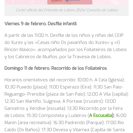
Cartel oficial del Entroido de Lobios 2024/ Concello de Lobios
Viernes 9 de febrero. Desfile infantil
A partir de las 11:00 h. Desfile de los niños y niñas del CEIP
do Xurés y las «Casas niño Os paxariños do Xurés» y «O
Rincón Máxico», acompañados por los Follateiros de Lobios
y los Cabreiros de Muíños, por la Travesía de Lobios.
Domingo 11 de febrero. Recorrido de los Follateiros
Horarios orientativos del recorrido: 10:00 h. A Cela (Iglesia);
10:30 Puxedo (plaza); 11:00 Esperazo (Eira); 11:30 San Paio-
Reguengo- Prencibe (plaza de San Paio); 12:00 A Vila (capilla);
12:30 San Martiño, Suigrexa, A Portaxe (cruceiro); 13:00
Ganceiros y Xendive (escuela); 13:30 Recorrido por la Feira
de Lobios; 15:30 Compostela y Ludeiros (
A Escusalla
);
16:00
Manín (área recreativa); 16:30 Padrendo (Parque); 17:00 Río
Caldo (Os Baños); 17:30 Devesa y Vilameá (Capilla de Santa