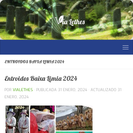
Saltar al contenido
ENTROIDOS BAIXA LIMIA 2024
Entroidos Baixa Limia 2024
POR
VIALETHES
· PUBLICADA
31 ENERO, 2024
· ACTUALIZADO
31
ENERO, 2024