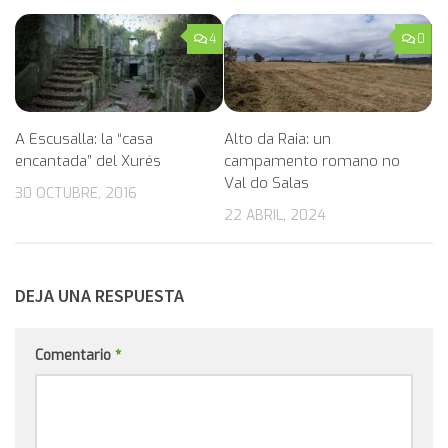
4
0
A Escusalla: la “casa
Alto da Raia: un
encantada” del Xurés
campamento romano no
Val do Salas
30 OCTUBRE, 2016
22 ABRIL, 2024
DEJA UNA RESPUESTA
Comentario
*