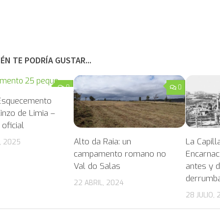
ÉN TE PODRÍA GUSTAR...
0
0
 Esquecemento
inzo de Limia –
oficial
Alto da Raia: un
La Capill
, 2025
campamento romano no
Encarnac
Val do Salas
antes y 
derrumba
22 ABRIL, 2024
28 JULIO, 