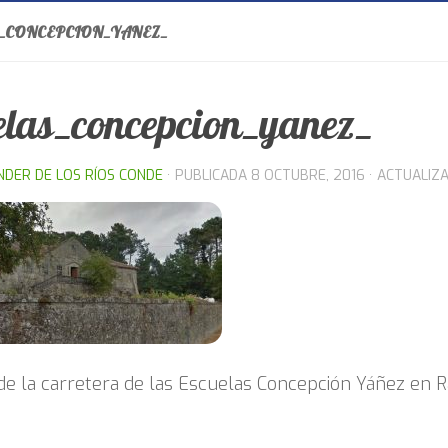
_CONCEPCION_YANEZ_
elas_concepcion_yanez_
NDER DE LOS RÍOS CONDE
· PUBLICADA
8 OCTUBRE, 2016
· ACTUALIZ
de la carretera de las Escuelas Concepción Yáñez en 