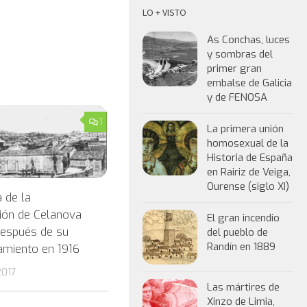
LO + VISTO
As Conchas, luces
y sombras del
primer gran
embalse de Galicia
y de FENOSA
1
La primera unión
homosexual de la
Historia de España
en Rairiz de Veiga,
Ourense (siglo XI)
a de la
ión de Celanova
El gran incendio
después de su
del pueblo de
Randín en 1889
miento en 1916
2017
Las mártires de
Xinzo de Limia,