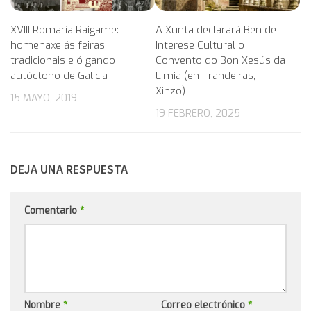
XVIII Romaría Raigame:
A Xunta declarará Ben de
homenaxe ás feiras
Interese Cultural o
tradicionais e ó gando
Convento do Bon Xesús da
autóctono de Galicia
Limia (en Trandeiras,
Xinzo)
15 MAYO, 2019
19 FEBRERO, 2025
DEJA UNA RESPUESTA
Comentario
*
Nombre
*
Correo electrónico
*