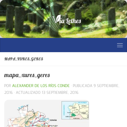
Saltar al contenido
MAPA_XURES_GERES
mapa_xures_geres
POR
ALEXANDER DE LOS RÍOS CONDE
· PUBLICADA
9 SEPTIEMBRE,
2016
· ACTUALIZADO
13 SEPTIEMBRE, 2016