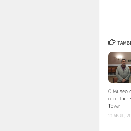
TAMBI
O Museo d
o certame 
Tovar
10 ABRIL, 2