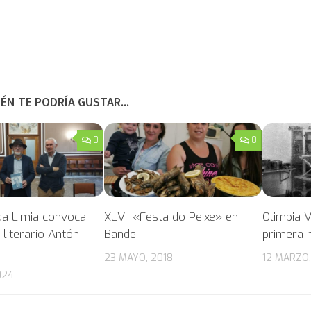
ÉN TE PODRÍA GUSTAR...
0
0
a Limia convoca
XLVII «Festa do Peixe» en
Olimpia V
literario Antón
Bande
primera m
23 MAYO, 2018
12 MARZO,
024