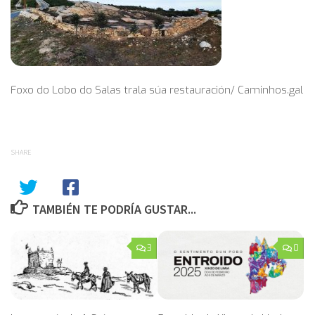
Foxo do Lobo do Salas trala súa restauración/ Caminhos.gal
SHARE
TAMBIÉN TE PODRÍA GUSTAR...
3
0