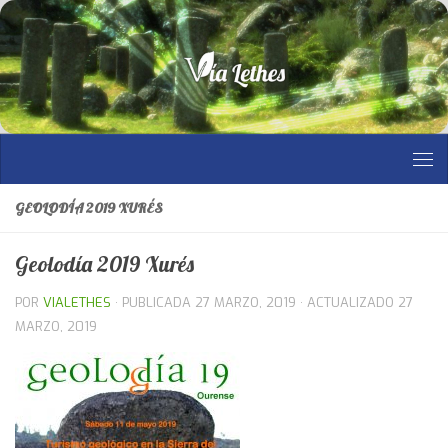
Saltar al contenido
GEOLODÍA 2019 XURÉS
Geolodía 2019 Xurés
POR
VIALETHES
· PUBLICADA
27 MARZO, 2019
· ACTUALIZADO
27
MARZO, 2019