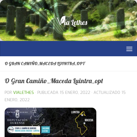
Saltar al contenido
O GRAN CAMIÑO_MACEDA LUINTRA_OPT
O Gran Camiño_Maceda Luintra_opt
POR
VIALETHES
· PUBLICADA
15 ENERO, 2022
· ACTUALIZADO
15
ENERO, 2022