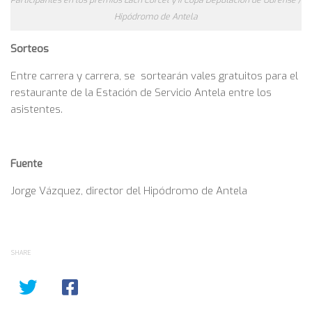
Participantes en los premios Lach Corcel y II Copa Deputación de Ourense /
Hipódromo de Antela
Sorteos
Entre carrera y carrera, se sortearán vales gratuitos para el
restaurante de la Estación de Servicio Antela entre los
asistentes.
Fuente
Jorge Vázquez, director del Hipódromo de Antela
SHARE