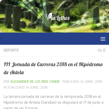
Saltar al contenido
DEPORTE
0
III Jornada de Carreras 2018 en el Hipódromo
de Antela
POR
ALEXANDER DE LOS RÍOS CONDE
· PUBLICADA
14 JUNIO, 2018
·
ACTUALIZADO
14 JUNIO, 2018
La tercera jornada de carreras de la temporada 2018 en el
Hipódromo de Antela (Sandiás) se disputará el 17 de junio a
partir de las 11 horas.