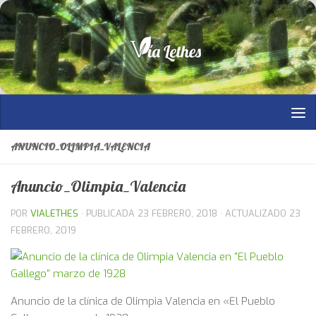
Saltar al contenido
ANUNCIO_OLIMPIA_VALENCIA
Anuncio_Olimpia_Valencia
POR
VIALETHES
· PUBLICADA
23 FEBRERO, 2018
· ACTUALIZADO
23
FEBRERO, 2019
Anuncio de la clínica de Olimpia Valencia en «El Pueblo