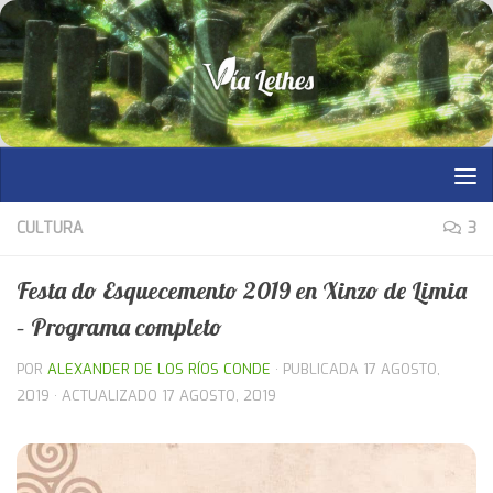
Saltar al contenido
CULTURA
3
Festa do Esquecemento 2019 en Xinzo de Limia
– Programa completo
POR
ALEXANDER DE LOS RÍOS CONDE
· PUBLICADA
17 AGOSTO,
2019
· ACTUALIZADO
17 AGOSTO, 2019