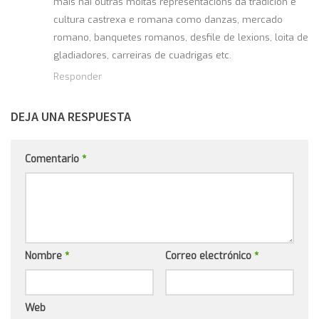
mais hai outras moitas representacions da tradicion e
cultura castrexa e romana como danzas, mercado
romano, banquetes romanos, desfile de lexions, loita de
gladiadores, carreiras de cuadrigas etc.
Responder
DEJA UNA RESPUESTA
Comentario
*
Nombre
*
Correo electrónico
*
Web