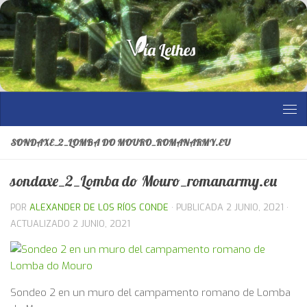
Saltar al contenido
SONDAXE_2_LOMBA DO MOURO_ROMANARMY.EU
sondaxe_2_Lomba do Mouro_romanarmy.eu
POR
ALEXANDER DE LOS RÍOS CONDE
· PUBLICADA
2 JUNIO, 2021
·
ACTUALIZADO
2 JUNIO, 2021
Sondeo 2 en un muro del campamento romano de Lomba