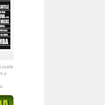
Losada.
es y
s.