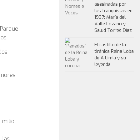
asesinadas por
los franquistas en
1937: María del
Valle Lozano y
(Parque
Salud Torres Díaz
ños
El castillo de la
dos
tiránica Reina Loba
de A Limia y su
leyenda
enores
Emilio
 las