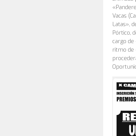
«Panderet
Vacas (Ca
Latas», d
Pórtico, 
cargo de 
ritmo de 
procederá
Oportuni