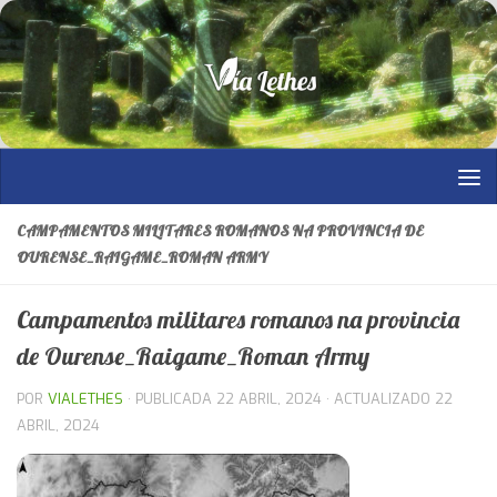
Saltar al contenido
CAMPAMENTOS MILITARES ROMANOS NA PROVINCIA DE
OURENSE_RAIGAME_ROMAN ARMY
Campamentos militares romanos na provincia
de Ourense_Raigame_Roman Army
POR
VIALETHES
· PUBLICADA
22 ABRIL, 2024
· ACTUALIZADO
22
ABRIL, 2024