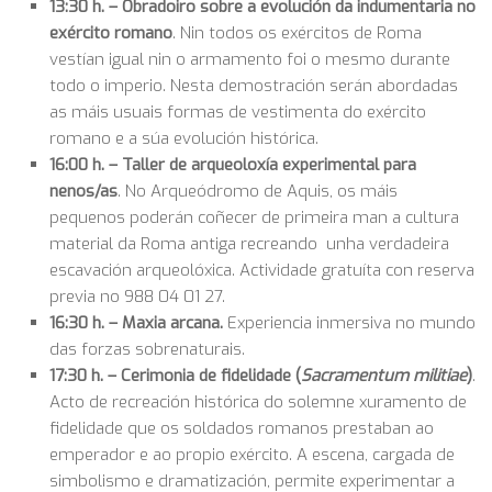
13:30 h. – Obradoiro sobre a evolución da indumentaria no
exército romano
. Nin todos os exércitos de Roma
vestían igual nin o armamento foi o mesmo durante
todo o imperio. Nesta demostración serán abordadas
as máis usuais formas de vestimenta do exército
romano e a súa evolución histórica.
16:00 h. –
Taller de arqueoloxía experimental para
nenos/as
. No Arqueódromo de Aquis, os máis
pequenos poderán coñecer de primeira man a cultura
material da Roma antiga recreando unha verdadeira
escavación arqueolóxica. Actividade gratuíta con reserva
previa no 988 04 01 27.
16:30 h. – Maxia arcana.
Experiencia inmersiva no mundo
das forzas sobrenaturais.
17:30 h. –
Cerimonia de fidelidade (
Sacramentum militiae
)
.
Acto de recreación histórica do solemne xuramento de
fidelidade que os soldados romanos prestaban ao
emperador e ao propio exército. A escena, cargada de
simbolismo e dramatización, permite experimentar a