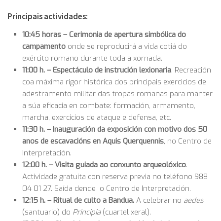
Principais actividades:
10:45 horas –
Cerimonia de apertura simbólica do
campamento
onde se reproducirá a vida cotiá do
exército romano durante toda a xornada.
11:00 h. –
Espectáculo de instrución lexionaria
. Recreación
coa máxima rigor histórica dos principais exercicios de
adestramento militar das tropas romanas para manter
a súa eficacia en combate: formación, armamento,
marcha, exercicios de ataque e defensa, etc.
11:30 h. –
Inauguración da exposición con motivo dos 50
anos de escavacións en Aquis Querquennis
, no Centro de
Interpretación.
12:00 h. – Visita guiada ao conxunto arqueolóxico
.
Actividade gratuíta con reserva previa no teléfono 988
04 01 27. Saída dende o Centro de Interpretación.
12:15 h.
– Ritual de culto a Bandua.
A celebrar no
aedes
(santuario) do
Principia
(cuartel xeral).