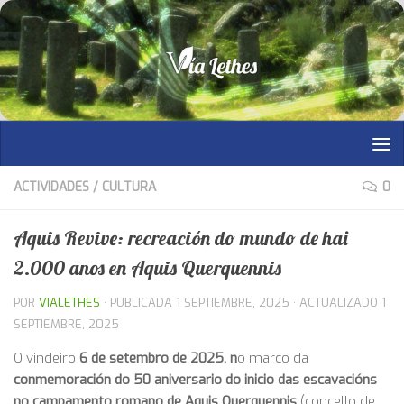
Saltar al contenido
ACTIVIDADES
/
CULTURA
0
Aquis Revive: recreación do mundo de hai
2.000 anos en Aquis Querquennis
POR
VIALETHES
· PUBLICADA
1 SEPTIEMBRE, 2025
· ACTUALIZADO
1
SEPTIEMBRE, 2025
O vindeiro
6 de setembro de 2025, n
o marco da
conmemoración do 50 aniversario do inicio das escavacións
no campamento romano de Aquis Querquennis
(concello de