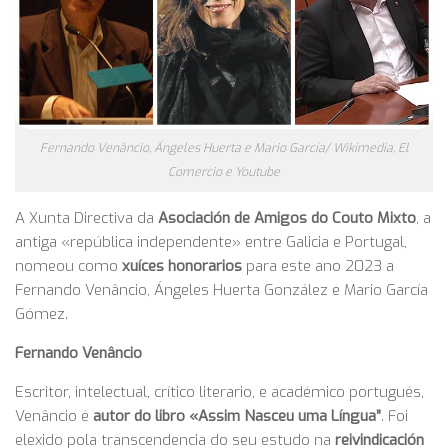
Fernando Venâncio, Ángeles Huerta e Mario García/ Wikimedia, El
Comercio e Youtube
A Xunta Directiva da
Asociación de Amigos do Couto Mixto
, a
antiga «república independente» entre Galicia e Portugal,
nomeou como
xuíces honorarios
para este ano 2023 a
Fernando Venâncio, Ángeles Huerta González e Mario García
Gómez.
Fernando Venâncio
Escritor, intelectual, crítico literario, e académico portugués,
Venâncio é
autor do libro «Assim Nasceu uma Língua”
. Foi
elexido pola transcendencia do seu estudo na
reivindicación