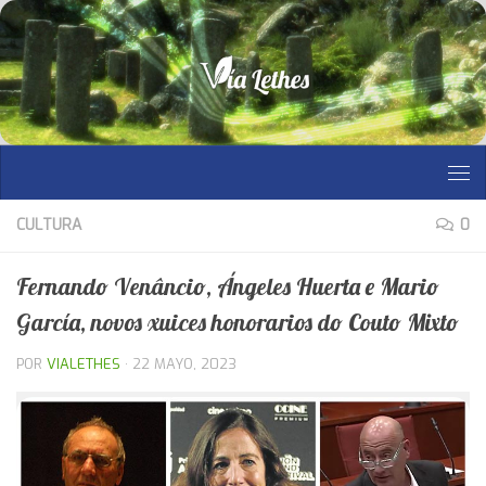
Saltar al contenido
CULTURA
0
Fernando Venâncio, Ángeles Huerta e Mario
García, novos xuices honorarios do Couto Mixto
POR
VIALETHES
·
22 MAYO, 2023