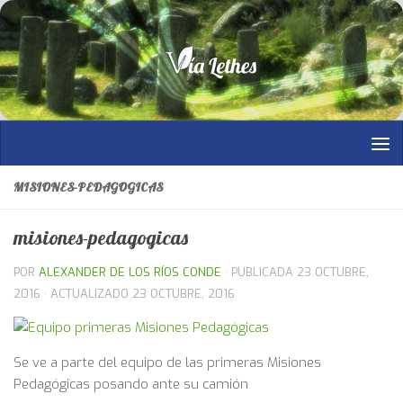
Saltar al contenido
MISIONES-PEDAGOGICAS
misiones-pedagogicas
POR
ALEXANDER DE LOS RÍOS CONDE
· PUBLICADA
23 OCTUBRE,
2016
· ACTUALIZADO
23 OCTUBRE, 2016
Se ve a parte del equipo de las primeras Misiones
Pedagógicas posando ante su camión