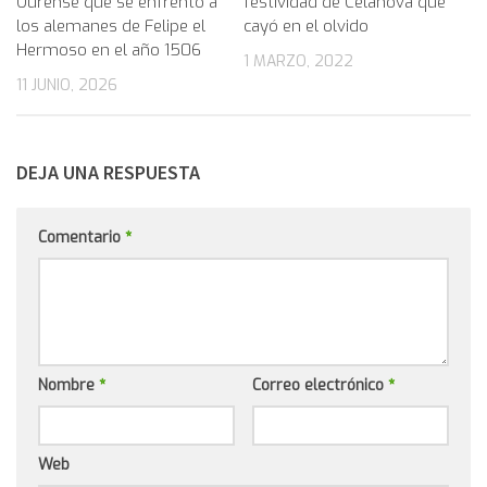
Ourense que se enfrentó a
festividad de Celanova que
los alemanes de Felipe el
cayó en el olvido
Hermoso en el año 1506
1 MARZO, 2022
11 JUNIO, 2026
DEJA UNA RESPUESTA
Comentario
*
Nombre
*
Correo electrónico
*
Web