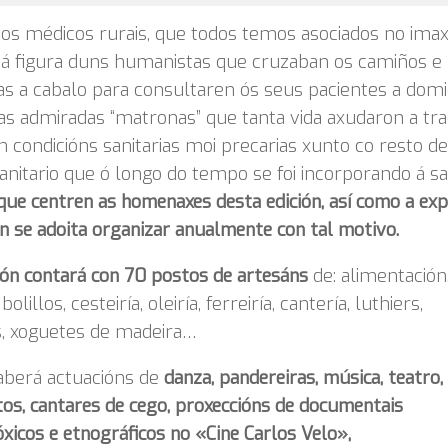
os médicos rurais, que todos temos asociados no imax
 á figura duns humanistas que cruzaban os camiños e
s a cabalo para consultaren ós seus pacientes a domici
as admiradas “matronas” que tanta vida axudaron a tra
condicións sanitarias moi precarias xunto co resto de
anitario que ó longo do tempo se foi incorporando á sa
que centren as homenaxes desta edición, así como a exp
 se adoita organizar anualmente con tal motivo.
ión contará con 70 postos de artesáns
de: alimentación
bolillos, cesteiría, oleiría, ferreiría, cantería, luthiers,
s, xoguetes de madeira…
berá actuacións de
danza, pandereiras, música,
teatro,
os, cantares de cego, proxeccións de documentais
xicos e etnográficos no «Cine Carlos Velo»,