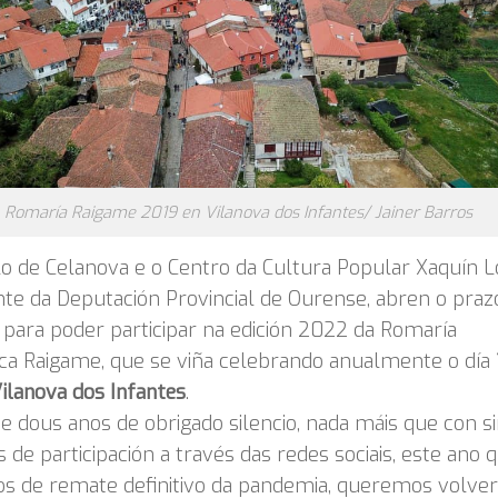
Romaría Raigame 2019 en Vilanova dos Infantes/ Jainer Barros
o de Celanova e o Centro da Cultura Popular Xaquín L
te da Deputación Provincial de Ourense, abren o praz
n para poder participar na edición 2022 da Romaría
ica Raigame, que se viña celebrando anualmente o día
ilanova dos Infantes
.
e dous anos de obrigado silencio, nada máis que con s
 de participación a través das redes sociais, este ano 
s de remate definitivo da pandemia, queremos volver