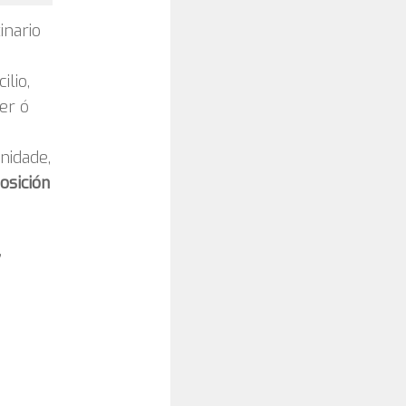
inario
lio,
er ó
nidade,
osición
,