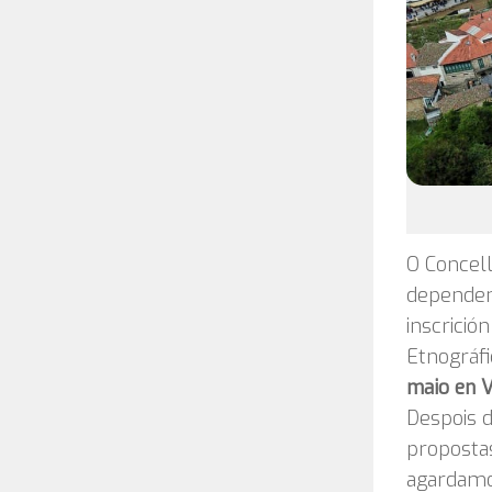
O Concell
dependen
inscrició
Etnográf
maio en V
Despois d
propostas
agardamo