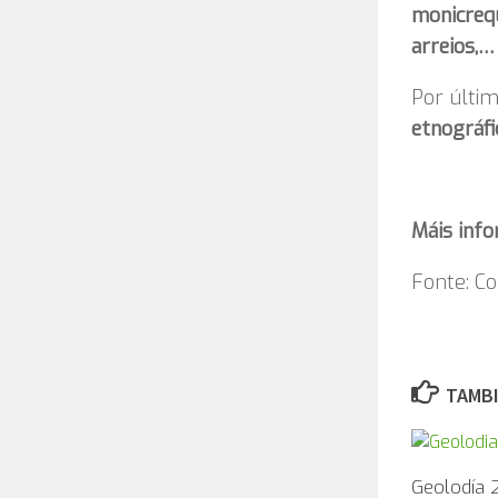
monicrequ
arreios,…
Por últi
etnográfi
Máis info
Fonte: Co
TAMBI
Geolodía 