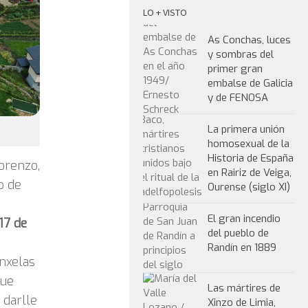
LO + VISTO
As Conchas, luces
y sombras del
primer gran
embalse de Galicia
y de FENOSA
La primera unión
homosexual de la
Historia de España
orenzo,
en Rairiz de Veiga,
o de
Ourense (siglo XI)
El gran incendio
17 de
del pueblo de
Randín en 1889
inxelas
que
Las mártires de
 darlle
Xinzo de Limia,