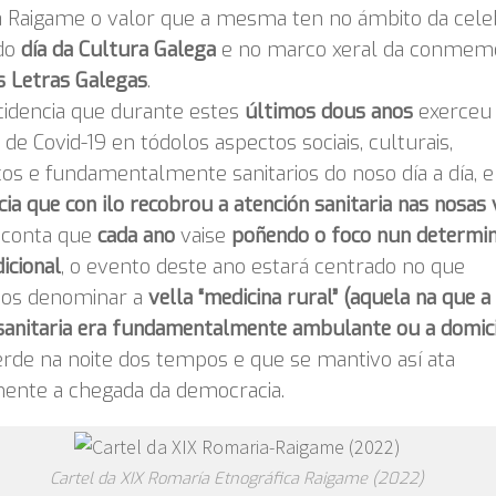
a Raigame o valor que a mesma ten no ámbito da cele
do
día da Cultura Galega
e no marco xeral da conmem
s Letras Galegas
.
cidencia que durante estes
últimos dous anos
exerceu
de Covid-19 en tódolos aspectos sociais, culturais,
s e fundamentalmente sanitarios do noso día a día, e
ia que con ilo recobrou a atención sanitaria nas nosas 
 conta que
cada ano
vaise
poñendo o foco nun determi
dicional
, o evento deste ano estará centrado no que
os denominar a
vella “medicina rural” (aquela na que a
sanitaria era fundamentalmente ambulante ou a domici
rde na noite dos tempos e que se mantivo así ata
mente a chegada da democracia.
Cartel da XIX Romaría Etnográfica Raigame (2022)