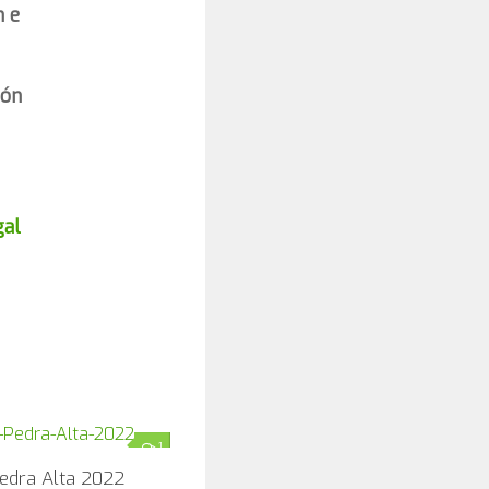
n e
ión
gal
1
edra Alta 2022