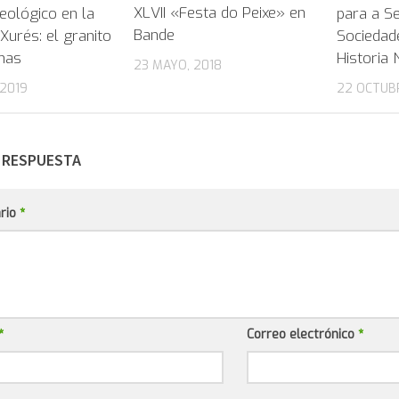
XLVII «Festa do Peixe» en
eológico en la
para a Se
Bande
 Xurés: el granito
Sociedad
mas
Historia 
23 MAYO, 2018
2019
22 OCTUB
 RESPUESTA
rio
*
*
Correo electrónico
*