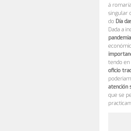
á romarí
singular 
do
Día da
Dada a in
pandemia
económico
importanc
tendo en
oficio tra
poderiam
atención 
que se pe
practica