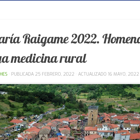
ría Raigame 2022. Homen
ga medicina rural
THES
· PUBLICADA
25 FEBRERO, 2022
· ACTUALIZADO
16 MAYO, 2022