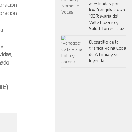
asesinadas por
bración
los franquistas en
oración
1937: María del
Valle Lozano y
Salud Torres Díaz
 a
El castillo de la
 a
tiránica Reina Loba
vidas
,
de A Limia y su
leyenda
nado
lio)