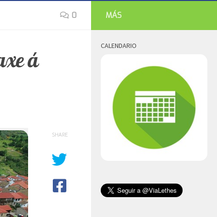
0
MÁS
CALENDARIO
axe á
SHARE