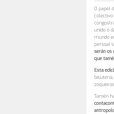
O papel d
colectivo
congostra
unido ó d
mundo en 
persoal s
serán os 
que tamén
Esta edic
bisutería, 
zoqueiro
Tamén ha
contacont
antropoló