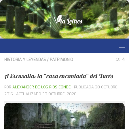
Saltar al contenido
HISTORIA Y LEYENDAS
/
PATRIMONIO
4
A Escusalla: la “casa encantada” del Xurés
POR
ALEXANDER DE LOS RÍOS CONDE
· PUBLICADA
30 OCTUBRE,
2016
· ACTUALIZADO
30 OCTUBRE, 2020