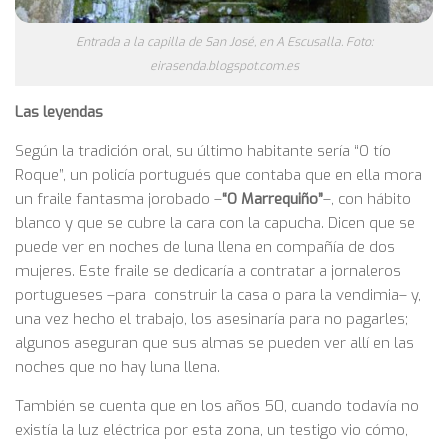
Entrada a la capilla de San José, en A Escusalla. Foto:
eirasenda.blogspot.com.es
Las leyendas
Según la tradición oral, su último habitante sería “O tío
Roque”, un policía portugués que contaba que en ella mora
un fraile fantasma jorobado –
“O Marrequiño”
–, con hábito
blanco y que se cubre la cara con la capucha. Dicen que se
puede ver en noches de luna llena en compañía de dos
mujeres. Este fraile se dedicaría a contratar a jornaleros
portugueses –para construir la casa o para la vendimia­– y,
una vez hecho el trabajo, los asesinaría para no pagarles;
algunos aseguran que sus almas se pueden ver allí en las
noches que no hay luna llena.
También se cuenta que en los años 50, cuando todavía no
existía la luz eléctrica por esta zona, un testigo vio cómo,