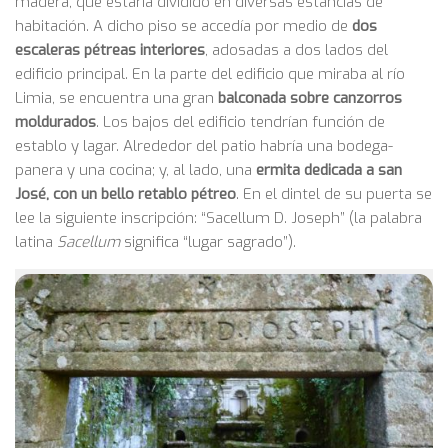
madera, que estaría dividido en diversas estancias de
habitación. A dicho piso se accedía por medio de
dos
escaleras pétreas interiores
, adosadas a dos lados del
edificio principal. En la parte del edificio que miraba al río
Limia, se encuentra una gran
balconada sobre canzorros
moldurados
. Los bajos del edificio tendrían función de
establo y lagar. Alrededor del patio habría una bodega-
panera y una cocina; y, al lado, una
ermita dedicada a san
José, con un bello retablo pétreo
. En el dintel de su puerta se
lee la siguiente inscripción: “Sacellum D. Joseph” (la palabra
latina
Sacellum
significa “lugar sagrado”).