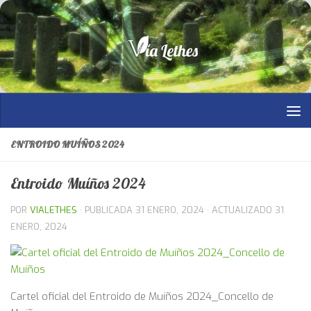
Saltar al contenido
ENTROIDO MUÍÑOS 2024
Entroido Muíños 2024
POR
VIALETHES
· PUBLICADA
31 ENERO, 2024
· ACTUALIZADO
31
ENERO, 2024
Cartel oficial del Entroido de Muíños 2024_Concello de