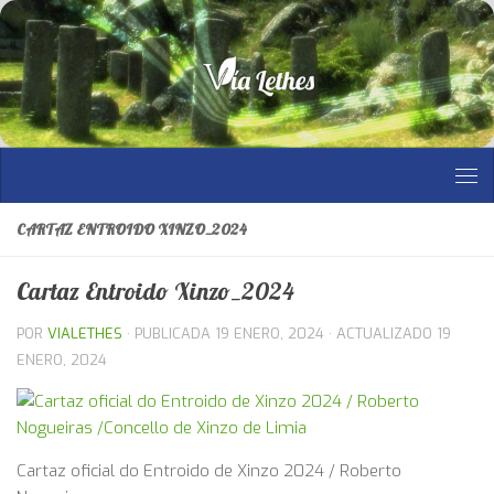
Saltar al contenido
CARTAZ ENTROIDO XINZO_2024
Cartaz Entroido Xinzo_2024
POR
VIALETHES
· PUBLICADA
19 ENERO, 2024
· ACTUALIZADO
19
ENERO, 2024
Cartaz oficial do Entroido de Xinzo 2024 / Roberto