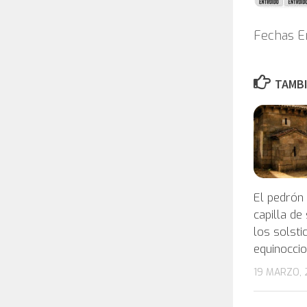
Fechas E
TAMBI
El pedrón
capilla de
los solsti
equinocci
19 MARZO, 