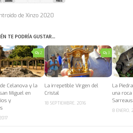
ntroido de Xinzo 2020
ÉN TE PODRÍA GUSTAR...
2
3
 de Celanova y la
La irrepetible Virgen del
La Piedra
 san Miguel en
Cristal
una roca
cios y
Sarreaus
18 SEPTIEMBRE, 2016
os
8 ENERO, 
2017