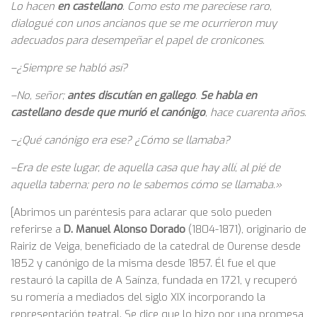
Lo hacen
en castellano
. Como esto me pareciese raro,
dialogué con unos ancianos que se me ocurrieron muy
adecuados para desempeñar el papel de cronicones.
–¿Siempre se habló así?
–No, señor;
antes discutían en gallego
.
Se habla en
castellano desde que murió el canónigo
, hace cuarenta años.
–¿Qué canónigo era ese? ¿Cómo se llamaba?
–Era de este lugar, de aquella casa que hay allí, al pié de
aquella taberna; pero no le sabemos cómo se llamaba.»
[Abrimos un paréntesis para aclarar que solo pueden
referirse a
D. Manuel Alonso Dorado
(1804-1871), originario de
Rairiz de Veiga, beneficiado de la catedral de Ourense desde
1852 y canónigo de la misma desde 1857. Él fue el que
restauró la capilla de A Saínza, fundada en 1721, y recuperó
su romería a mediados del siglo XIX incorporando la
representación teatral. Se dice que lo hizo por una promesa