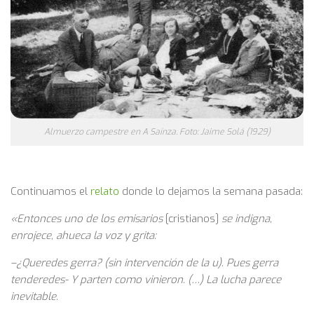
Almuerzo campestre en A Saínza. Foto: Jaime Solá (1929)
Continuamos el
relato
donde lo dejamos la semana pasada:
«Entonces uno de los emisarios
[cristianos]
se indigna,
enrojece, ahueca la voz y grita:
–¿Queredes gerra? (sin intervención de la u). Pues gerra
tenderedes- Y parten como vinieron. (…) La lucha parece
inevitable.