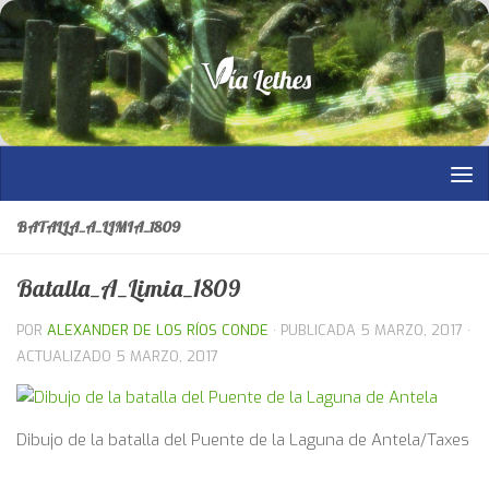
Saltar al contenido
BATALLA_A_LIMIA_1809
Batalla_A_Limia_1809
POR
ALEXANDER DE LOS RÍOS CONDE
· PUBLICADA
5 MARZO, 2017
·
ACTUALIZADO
5 MARZO, 2017
Dibujo de la batalla del Puente de la Laguna de Antela/Taxes