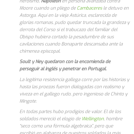
heroísmo,
Napoleón
en persona avanzaba contra
Moore cuando un pliego de
Cambaceres
le detuvo en
Astorga. Aquí en la vieja Astúrica, esclarecida de
glorias romanas, pudo quedar truncada la grandeza y
derrota del Corso si el trabucazo del familiar del
Obispo hubiera cortado la pesadumbre de sus
cavilaciones cuando Bonaparte descansaba ante la
chimenea episcopal.
Soult y Ney quedaron con la encomienda de
perseguir al inglés y penetrar en Portugal.
La legítima resistencia gallega corre por las historias y
hasta las proezas fueron dialogadas con realismo y
viveza en el gallego rudo, pero ingenioso de Chinto y
Mingote.
En todas partes hubo prodigios de valor. El de los
soldados mereció el elogio de
Wellington
, hombre
“seco como una fórmula algebraica”, pero que
escribió en alabanza de nuestros soldados la más