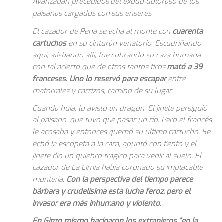
Avanzaban precedidos del éxodo doloroso de los
paisanos cargados con sus enseres.
El cazador de Pena se echa al monte con
cuarenta
cartuchos
en su cinturón venatorio. Escudriñando
aquí, atisbando allí, fue cobrando su caza humana
con tal acierto que de otros tantos tiros
mató a 39
franceses. Uno lo reservó para escapar
entre
matorrales y carrizos, camino de su lugar.
Cuando huía, lo avistó un dragón. El jinete persiguió
al paisano, que tuvo que pasar un río. Pero el francés
le acosaba y entonces quemó su último cartucho. Se
echó la escopeta a la cara, apuntó con tiento y el
jinete dio un quiebro trágico para venir al suelo. El
cazador de La Limia había coronado su implacable
montería.
Con la perspectiva del tiempo parece
bárbara y crudelísima esta lucha feroz, pero el
invasor era más inhumano y violento
.
En Ginzo mismo hacinaron los extranjeros “en la