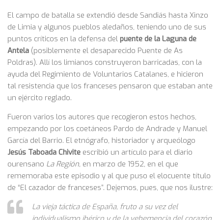
El campo de batalla se extendió desde Sandiás hasta Xinzo
de Limia y algunos pueblos aledaños, teniendo uno de sus
puntos críticos en la defensa del
puente de la Laguna de
Antela
(posiblemente el desaparecido Puente de As
Poldras). Allí los limianos construyeron barricadas, con la
ayuda del Regimiento de Voluntarios Catalanes, e hicieron
tal resistencia que los franceses pensaron que estaban ante
un ejército reglado.
Fueron varios los autores que recogieron estos hechos,
empezando por los coetáneos Pardo de Andrade y Manuel
García del Barrio. El etnógrafo, historiador y arqueólogo
Jesús Taboada Chivite
escribió un artículo para el diario
ourensano
La Región,
en marzo de 1952, en el que
rememoraba este episodio y al que puso el elocuente título
de “El cazador de franceses”. Dejemos, pues, que nos ilustre:
La vieja táctica de España, fruto a su vez del
individualismo ibérico y de la vehemencia del corazón