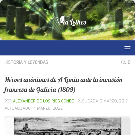
Saltar al contenido
HISTORIA Y LEYENDAS
0
Héroes anónimos de A Limia ante la invasión
francesa de Galicia (1809)
POR
ALEXANDER DE LOS RÍOS CONDE
· PUBLICADA
5 MARZO, 2017
·
ACTUALIZADO
14 MARZO, 2022