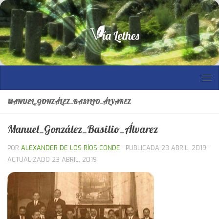
Saltar al contenido
MANUEL_GONZÁLEZ_BASILIO_ÁLVAREZ
Manuel_González_Basilio_Álvarez
POR
ALEXANDER DE LOS RÍOS CONDE
· PUBLICADA
23 ABRIL, 2019
·
ACTUALIZADO
23 ABRIL, 2019