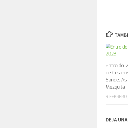
TAMBI
Entroido 2
de Celanov
Sande, As 
Mezquita
9 FEBRERO,
DEJA UNA