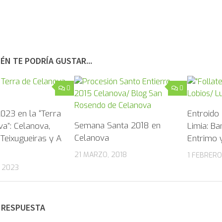
ÉN TE PODRÍA GUSTAR...
0
0
023 en la “Terra
Entroido 
Semana Santa 2018 en
a”: Celanova,
Limia: Ba
Celanova
Teixugueiras y A
Entrimo 
21 MARZO, 2018
1 FEBRERO
 2023
 RESPUESTA