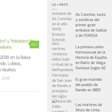
LO + VISTO
As Conchas, luces
y sombras del
primer gran
embalse de Galicia
y de FENOSA
0
La primera unión
homosexual de la
2018 en la Baixa
Historia de España
en Rairiz de Veiga,
nde, Lobios,
Ourense (siglo XI)
y Muíños
, 2018
El gran incendio
del pueblo de
Randín en 1889
Las mártires de
Xinzo de Limia,