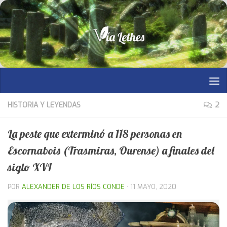
Saltar al contenido
HISTORIA Y LEYENDAS
2
La peste que exterminó a 118 personas en
Escornabois (Trasmiras, Ourense) a finales del
siglo XVI
POR
ALEXANDER DE LOS RÍOS CONDE
·
11 MAYO, 2020