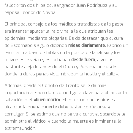
fallecieron dos hijos del sangrador Juan Rodríguez y su
esposa Leonor de Novoa.
El principal consejo de los médicos tratadistas de la peste
era intentar aplacar la ira divina, a la que atribuían las
epidemias, mediante plegarias. Es de destacar que el cura
de Escornabois siguió diciendo
misas diariamente.
Fabricó un
escenario a base de tablas en la puerta de la iglesia y los
feligreses le veían y escuchaban
desde fuera
, algunos
bastante alejados «desde el Otero y Penamaior, desde
donde, a duras penas vislumbraban la hostia y el cáliz».
Además, desde el Concilio de Trento se le da más
importancia al sacerdote como figura clave para alcanzar la
salvación o el
«buen morir»
. El enfermo que aspirase a
alcanzar la buena muerte debe testar, confesarse y
comulgar. Si se estima que no se va a curar, el sacerdote le
administra el viático, y cuando la muerte es inminente, la
extremaunción.