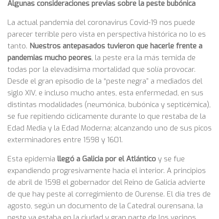
Algunas consideraciones previas sobre la peste bubónica
La actual pandemia del coronavirus Covid-19 nos puede
parecer terrible pero vista en perspectiva histórica no lo es
tanto.
Nuestros antepasados tuvieron que hacerle frente a
pandemias mucho peores
, la peste era la más temida de
todas por la elevadísima mortalidad que solía provocar.
Desde el gran episodio de la “peste negra” a mediados del
siglo XIV, e incluso mucho antes, esta enfermedad, en sus
distintas modalidades (neumónica, bubónica y septicémica),
se fue repitiendo cíclicamente durante lo que restaba de la
Edad Media y la Edad Moderna; alcanzando uno de sus picos
exterminadores entre 1598 y 1601.
Esta epidemia
llegó a Galicia por el Atlántico
y se fue
expandiendo progresivamente hacia el interior. A principios
de abril de 1598 el gobernador del Reino de Galicia advierte
de que hay peste al corregimiento de Ourense. El día tres de
agosto, según un documento de la Catedral ourensana, la
peste ya estaba en la ciudad y gran parte de los vecinos