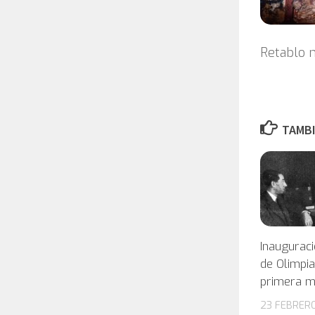
Retablo m
TAMBI
Inauguraci
de Olimpia
primera m
23 FEBRERO