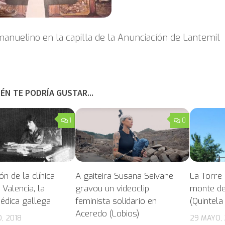
anuelino en la capilla de la Anunciacíón de Lantemil
ÉN TE PODRÍA GUSTAR...
1
0
ón de la clínica
A gaiteira Susana Seivane
La Torre 
 Valencia, la
gravou un videoclip
monte de
édica gallega
feminista solidario en
(Quintela
Aceredo (Lobios)
, 2018
29 MAYO, 