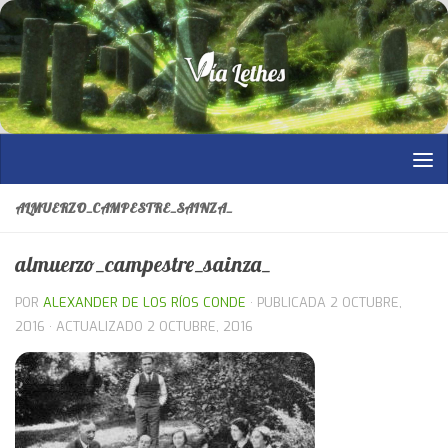
Saltar al contenido
ALMUERZO_CAMPESTRE_SAINZA_
almuerzo_campestre_sainza_
POR
ALEXANDER DE LOS RÍOS CONDE
· PUBLICADA
2 OCTUBRE,
2016
· ACTUALIZADO
2 OCTUBRE, 2016