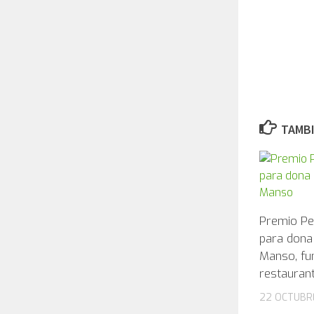
TAMBI
Premio Pe
para don
Manso, fu
restauran
22 OCTUBR