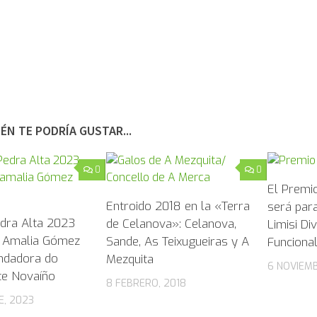
ÉN TE PODRÍA GUSTAR...
0
0
El Premi
Entroido 2018 en la «Terra
será para
dra Alta 2023
de Celanova»: Celanova,
Limisi Di
a Amalia Gómez
Sande, As Teixugueiras y A
Funciona
ndadora do
Mezquita
6 NOVIEMB
te Novaíño
8 FEBRERO, 2018
E, 2023