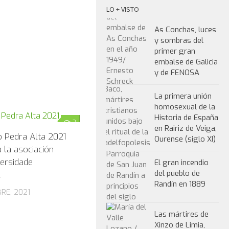
LO + VISTO
As Conchas, luces
y sombras del
primer gran
embalse de Galicia
y de FENOSA
La primera unión
homosexual de la
Historia de España
2
en Rairiz de Veiga,
o Pedra Alta 2021
Ourense (siglo XI)
 la asociación
versidade
El gran incendio
del pueblo de
l
Randín en 1889
RE, 2021
Las mártires de
Xinzo de Limia,