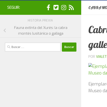
SEGUIR:
CABRA MO
HISTORIA PREVIA
Cabr
Fauna extinta del Xurés: la cabra
montés lusitánica o gallega
gall
Buscar:
POR
VIALE
Ejemplare
Museo da