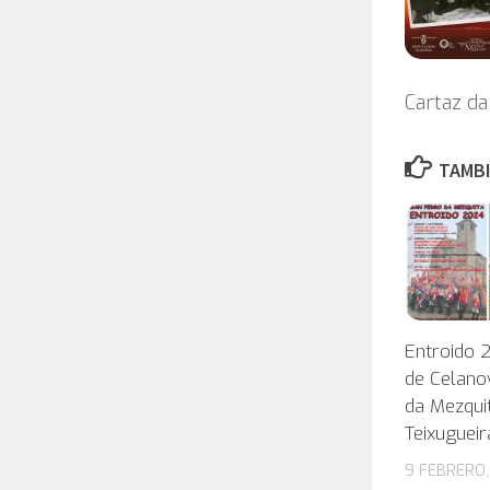
Cartaz da
TAMBI
Entroido 2
de Celano
da Mezqui
Teixugueir
9 FEBRERO,