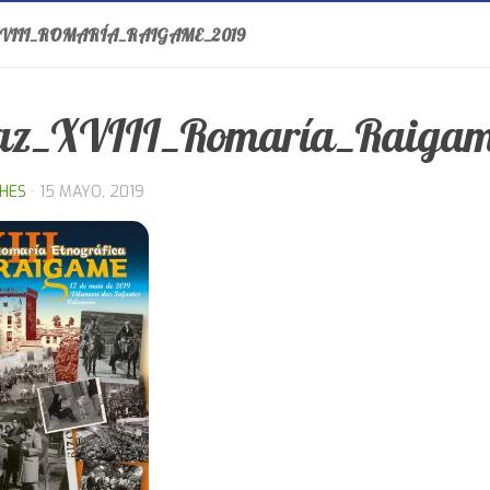
VIII_ROMARÍA_RAIGAME_2019
az_XVIII_Romaría_Raigam
THES
·
15 MAYO, 2019