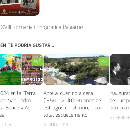
 XVIII Romaría Etnográfica Raigame
ÉN TE PODRÍA GUSTAR...
0
4
024 en la “Terra
Antela, quen nola dera
Inaugurac
va”: San Pedro
(1958 – 2018): 60 anos de
de Olimpi
ta, Sande y As
estragos en silencio, …con
primera 
as
total esquecemento
23 FEBRER
 2024
3 JULIO, 2018